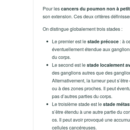
Pour les
cancers du poumon non à petite
son extension. Ces deux critères définisse
On distingue globalement trois stades :
Le premier est le
stade précoce
: à c
éventuellement étendue aux ganglion
du corps.
Le second est le
stade localement a
des ganglions autres que des ganglion
Alternativement, la tumeur peut s’être
ou à des zones proches. Il peut évent
pas d’autres parties du corps.
Le troisième stade est le
stade métas
s’être étendu à une autre partie du co
os. Il peut avoir provoqué une accumu
cellules cancéreuses.