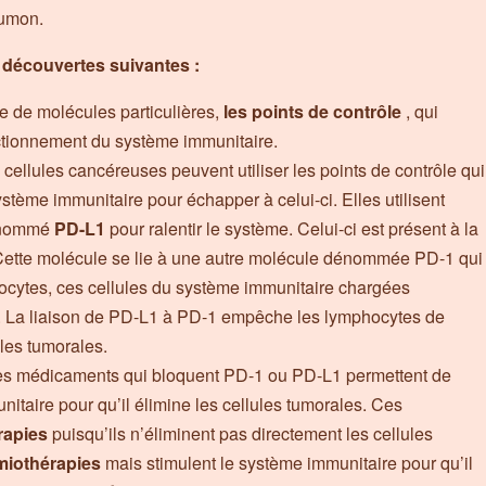
oumon.
s découvertes suivantes :
e de molécules particulières,
les points de contrôle
, qui
nctionnement du système immunitaire.
 cellules cancéreuses peuvent utiliser les points de contrôle qui
stème immunitaire pour échapper à celui-ci. Elles utilisent
dénommé
PD-L1
pour ralentir le système. Celui-ci est présent à la
 Cette molécule se lie à une autre molécule dénommée PD-1 qui
hocytes, ces cellules du système immunitaire chargées
s. La liaison de PD-L1 à PD-1 empêche les lymphocytes de
ules tumorales.
les médicaments qui bloquent PD-1 ou PD-L1 permettent de
itaire pour qu’il élimine les cellules tumorales. Ces
rapies
puisqu’ils n’éliminent pas directement les cellules
miothérapies
mais stimulent le système immunitaire pour qu’il