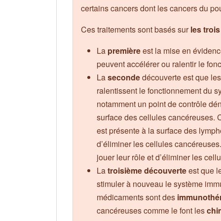
certains cancers dont les cancers du p
Ces traitements sont basés sur
les troi
La
première
est la mise en évidenc
peuvent accélérer ou ralentir le fo
La
seconde
découverte est que les
ralentissent le fonctionnement du sy
notamment un point de contrôle 
surface des cellules cancéreuses.
est présente à la surface des lymp
d’éliminer les cellules cancéreuse
jouer leur rôle et d’éliminer les cell
La
troisième découverte
est que 
stimuler à nouveau le système immun
médicaments sont des
immunothé
cancéreuses comme le font les
chi