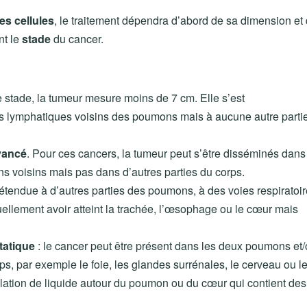
s cellules
, le traitement dépendra d’abord de sa dimension et
nt le
stade
du cancer.
e stade, la tumeur mesure moins de 7 cm. Elle s’est
s lymphatiques voisins des poumons mais à aucune autre parti
vancé
. Pour ces cancers, la tumeur peut s’être disséminés dans
s voisins mais pas dans d’autres parties du corps.
 étendue à d’autres parties des poumons, à des voies respiratoi
uellement avoir atteint la trachée, l’œsophage ou le cœur mais
tatique
: le cancer peut être présent dans les deux poumons et
rps, par exemple le foie, les glandes surrénales, le cerveau ou l
lation de liquide autour du poumon ou du cœur qui contient des